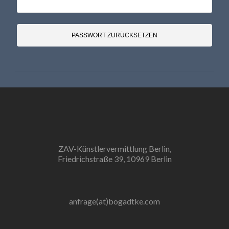
PASSWORT ZURÜCKSETZEN
ZAV-Künstlervermittlung Berlin,
Friedrichstraße 39, 10969 Berlin
anfrage(at)bogadtke.com